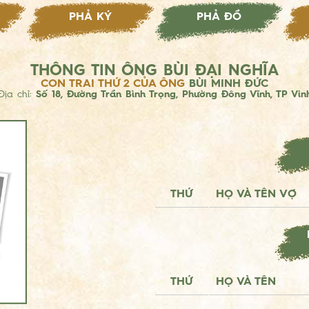
PHẢ KÝ
PHẢ ĐỒ
THÔNG TIN ÔNG BÙI ĐẠI NGHĨA
CON TRAI THỨ 2 CỦA ÔNG
BÙI MINH ĐỨC
Địa chỉ:
Số 18, Đường Trần Bình Trọng, Phường Đông Vĩnh, TP Vin
THỨ
HỌ VÀ TÊN VỢ
THỨ
HỌ VÀ TÊN