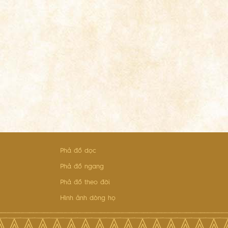
Phả đồ dọc
Phả đồ ngang
Phả đồ theo đời
Hình ảnh dòng họ