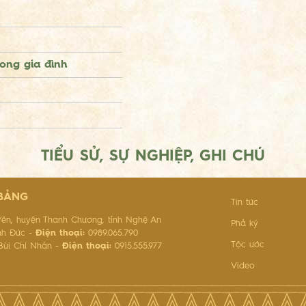
rong gia đình
TIỂU SỬ, SỰ NGHIỆP, GHI CHÚ
 BẢNG
Tin tức
ên, huyện Thanh Chương, tỉnh Nghệ An
Phả ký
nh Đức -
Điện thoại:
0989.065.790
Tộc ước
ùi Chí Nhân -
Điện thoại:
0915.555.977
Video