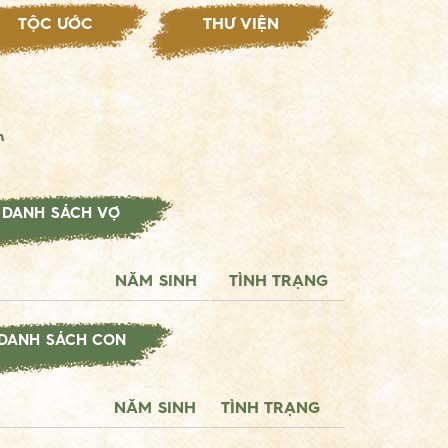
TỘC ƯỚC
THƯ VIỆN
h
DANH SÁCH VỢ
NĂM SINH
TÌNH TRẠNG
DANH SÁCH CON
NĂM SINH
TÌNH TRẠNG