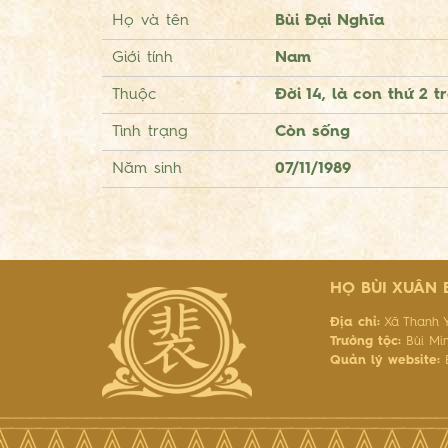
Họ và tên
Bùi Đại Nghĩa
Giới tính
Nam
Thuộc
Đời 14, là con thứ 2 t
Tình trạng
Còn sống
Năm sinh
07/11/1989
HỌ BÙI XUÂN
Địa chỉ:
Xã Thanh Y
Trưởng tộc:
Bùi Mi
Quản lý website:
B