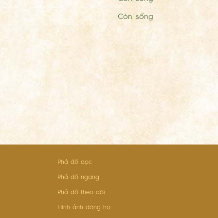
Còn sống
Phả đồ dọc
Phả đồ ngang
Phả đồ theo đời
Hình ảnh dòng họ