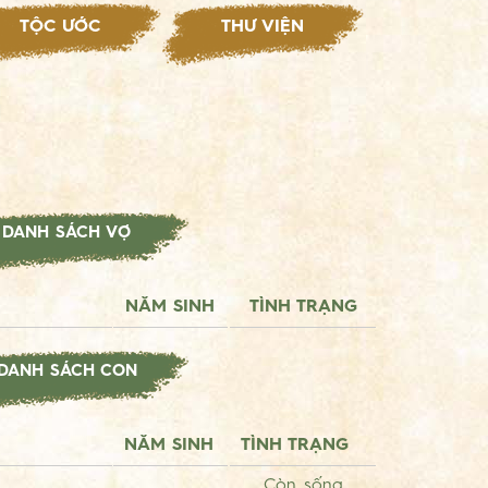
TỘC ƯỚC
THƯ VIỆN
DANH SÁCH VỢ
NĂM SINH
TÌNH TRẠNG
DANH SÁCH CON
NĂM SINH
TÌNH TRẠNG
Còn sống