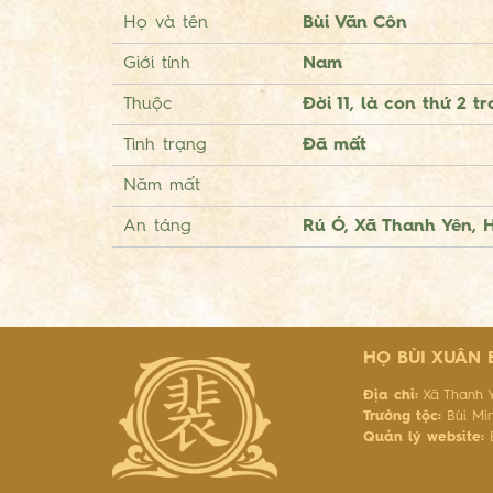
Họ và tên
Bùi Văn Côn
Giới tính
Nam
Thuộc
Đời 11, là con thứ 2 t
Tình trạng
Đã mất
Năm mất
An táng
Rú Ó, Xã Thanh Yên,
HỌ BÙI XUÂN
Địa chỉ:
Xã Thanh Y
Trưởng tộc:
Bùi Mi
Quản lý website:
B