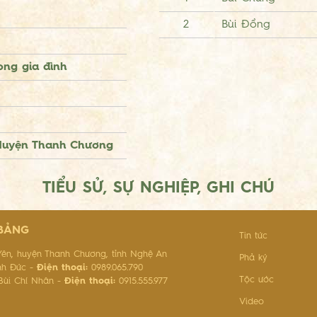
2
Bùi Đồng
rong gia đình
 Huyện Thanh Chương
TIỂU SỬ, SỰ NGHIỆP, GHI CHÚ
 BẢNG
Tin tức
ên, huyện Thanh Chương, tỉnh Nghệ An
Phả ký
nh Đức -
Điện thoại:
0989.065.790
Tộc ước
ùi Chí Nhân -
Điện thoại:
0915.555.977
Video