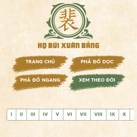
TRANG CHỦ
PHẢ ĐỒ DỌC
PHẢ ĐỒ NGANG
XEM THEO ĐỜI
I
II
III
IV
V
VI
VII
VIII
IX
X
X