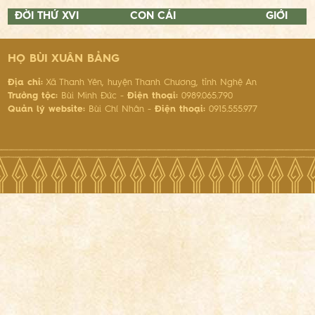
ĐỜI THỨ XVI
CON CÁI
GIỚI
HỌ BÙI XUÂN BẢNG
Địa chỉ:
Xã Thanh Yên, huyện Thanh Chương, tỉnh Nghệ An
Trưởng tộc:
Bùi Minh Đức -
Điện thoại:
0989.065.790
Quản lý website:
Bùi Chí Nhân -
Điện thoại:
0915.555.977